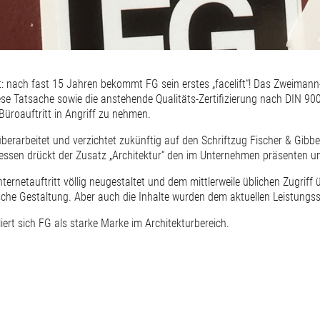
t: nach fast 15 Jahren bekommt FG sein erstes „facelift“! Das Zweima
ese Tatsache sowie die anstehende Qualitäts-Zertifizierung nach DIN 9
Büroauftritt in Angriff zu nehmen.
berarbeitet und verzichtet zukünftig auf den Schriftzug Fischer & Gibbe
ssen drückt der Zusatz „Architektur“ den im Unternehmen präsenten 
rnetauftritt völlig neugestaltet und dem mittlerweile üblichen Zugriff 
sche Gestaltung. Aber auch die Inhalte wurden dem aktuellen Leistun
iert sich FG als starke Marke im Architekturbereich.