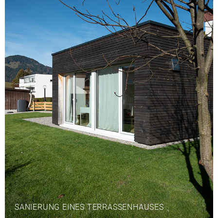
SANIERUNG EINES TERRASSENHAUSES